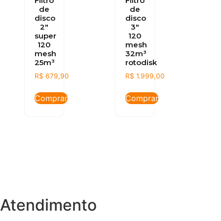
Filtro
Filtro
de
de
disco
disco
2″
3″
super
120
120
mesh
mesh
32m³
25m³
rotodisk
R$
679,90
R$
1.999,00
Comprar
Comprar
Atendimento