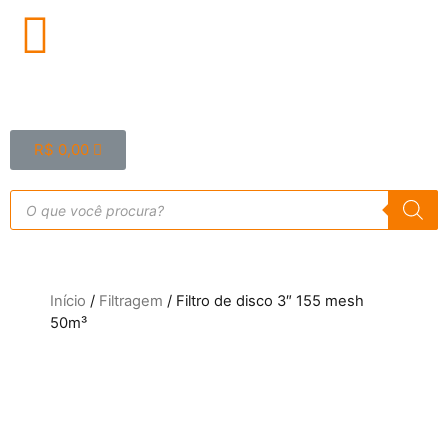
R$
0,00
Início
/
Filtragem
/ Filtro de disco 3″ 155 mesh
50m³