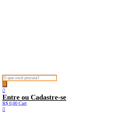
Products
search
Entre ou Cadastre-se
R$
0,00
Cart