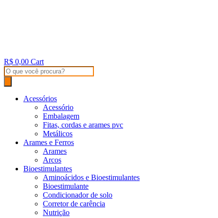
R$
0,00
Cart
Products
search
Acessórios
Acessório
Embalagem
Fitas, cordas e arames pvc
Metálicos
Arames e Ferros
Arames
Arcos
Bioestimulantes
Aminoácidos e Bioestimulantes
Bioestimulante
Condicionador de solo
Corretor de carência
Nutrição