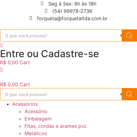
Skip
Seg à Sex: 8h às 18h
to
(54) 99978-2736
content
forqueta@forquetaltda.com.br
Products
search
Entre ou Cadastre-se
R$
0,00
Cart
R$
0,00
Cart
Products
search
Acessórios
Acessório
Embalagem
Fitas, cordas e arames pvc
Metálicos