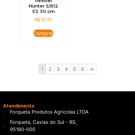
flexível
Hunter SJ512
1/2 30 cm
R$
27,37
Comprar
1
2
3
4
5
6
→
Atendimento
Forqueta Produtos Agrícolas LTDA
Forqueta, Caxias do Sul - RS,
95180-000