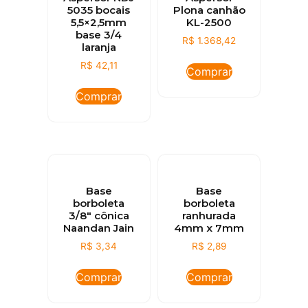
5035 bocais
Plona canhão
5,5×2,5mm
KL-2500
base 3/4
R$
1.368,42
laranja
R$
42,11
Comprar
Comprar
Base
Base
borboleta
borboleta
3/8″ cônica
ranhurada
Naandan Jain
4mm x 7mm
R$
3,34
R$
2,89
Comprar
Comprar