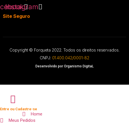
cebook
Instagram
Site Seguro
Copyright © Forqueta 2022. Todos os direitos reservados.
CNPJ:
01.400.042/0001-82
Desenvolvido por Organismo DigitaL
Entre ou Cadastre-se
Home
Meus Pedidos