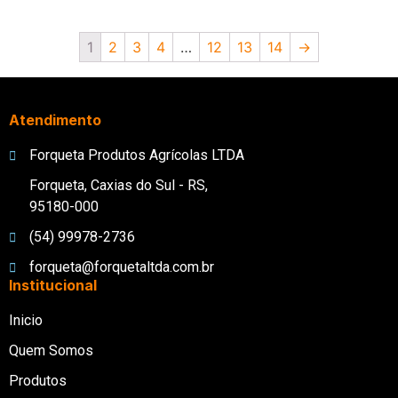
1
2
3
4
…
12
13
14
→
Atendimento
Forqueta Produtos Agrícolas LTDA
Forqueta, Caxias do Sul - RS,
95180-000
(54) 99978-2736
forqueta@forquetaltda.com.br
Institucional
Inicio
Quem Somos
Produtos