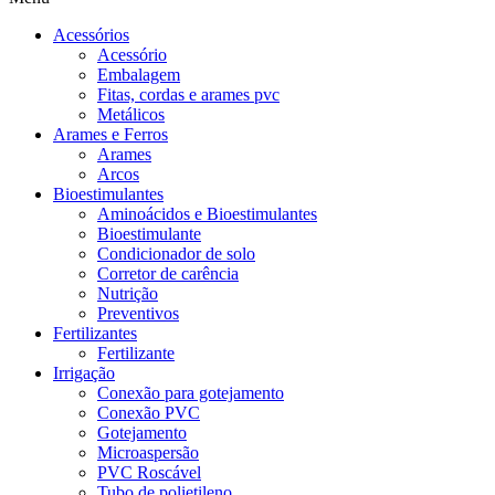
Acessórios
Acessório
Embalagem
Fitas, cordas e arames pvc
Metálicos
Arames e Ferros
Arames
Arcos
Bioestimulantes
Aminoácidos e Bioestimulantes
Bioestimulante
Condicionador de solo
Corretor de carência
Nutrição
Preventivos
Fertilizantes
Fertilizante
Irrigação
Conexão para gotejamento
Conexão PVC
Gotejamento
Microaspersão
PVC Roscável
Tubo de polietileno