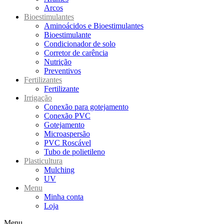
Arcos
Bioestimulantes
Aminoácidos e Bioestimulantes
Bioestimulante
Condicionador de solo
Corretor de carência
Nutrição
Preventivos
Fertilizantes
Fertilizante
Irrigação
Conexão para gotejamento
Conexão PVC
Gotejamento
Microaspersão
PVC Roscável
Tubo de polietileno
Plasticultura
Mulching
UV
Menu
Minha conta
Loja
Menu