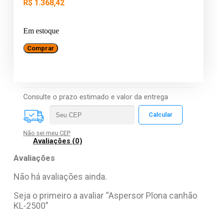
R$
1.368,42
Em estoque
Aspersor
Comprar
Plona
canhão
KL-
2500
quantidade
Consulte o prazo estimado e valor da entrega
Não sei meu CEP
Avaliações (0)
Avaliações
Não há avaliações ainda.
Seja o primeiro a avaliar “Aspersor Plona canhão
KL-2500”