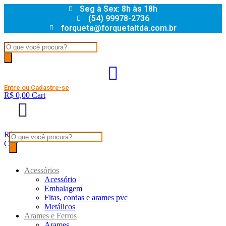
Skip
Seg à Sex: 8h às 18h
to
(54) 99978-2736
content
forqueta@forquetaltda.com.br
Products
search
Entre ou Cadastre-se
R$
0,00
Cart
R$
0,00
Products
Cart
search
Acessórios
Acessório
Embalagem
Fitas, cordas e arames pvc
Metálicos
Arames e Ferros
Arames