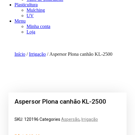
Plasticultura
Mulching
UV
Menu
Minha conta
Loja
Início
/
Irrigação
/ Aspersor Plona canhão KL-2500
Aspersor Plona canhão KL-2500
SKU:
120196
Categories
Aspersão
,
Irrigação