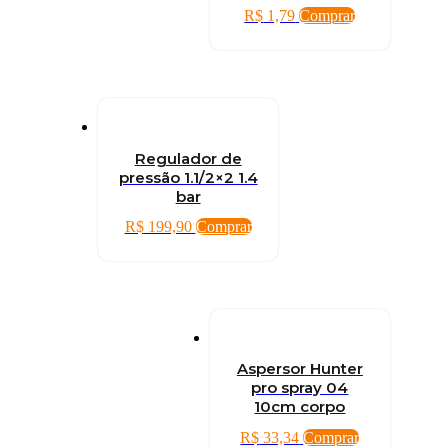
R$
1,79
Comprar
Regulador de
pressão 1.1/2×2 1.4
bar
R$
199,90
Comprar
Aspersor Hunter
pro spray 04
10cm corpo
R$
33,34
Comprar