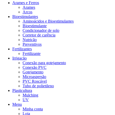
Arames e Ferros
Arames
Arcos
Bioestimulantes
Aminoácidos e Bioestimulantes
Bioestimulante
Condicionador de solo
Corretor de carência
Nutrição
Preventivos
Fertilizantes
Fertilizante
Irrigação
Conexão para gotejamento
Conexão PVC
Gotejamento
Microaspersão
PVC Roscável
Tubo de polietileno
Plasticultura
Mulching
UV
Menu
Minha conta
Loja