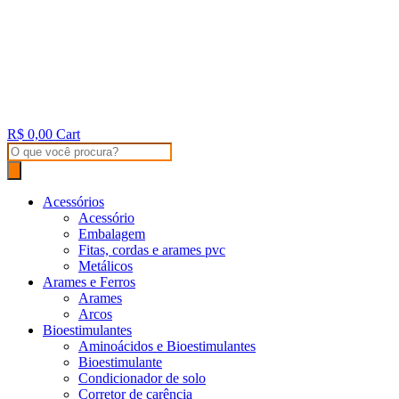
R$
0,00
Cart
Products
search
Acessórios
Acessório
Embalagem
Fitas, cordas e arames pvc
Metálicos
Arames e Ferros
Arames
Arcos
Bioestimulantes
Aminoácidos e Bioestimulantes
Bioestimulante
Condicionador de solo
Corretor de carência