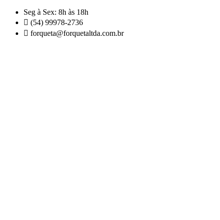
Skip
Seg à Sex: 8h às 18h
to
(54) 99978-2736
content
forqueta@forquetaltda.com.br