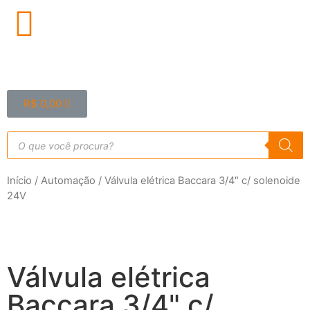
R$
0,00
Início
/
Automação
/ Válvula elétrica Baccara 3/4″ c/ solenoide
24V
Válvula elétrica
Baccara 3/4" c/