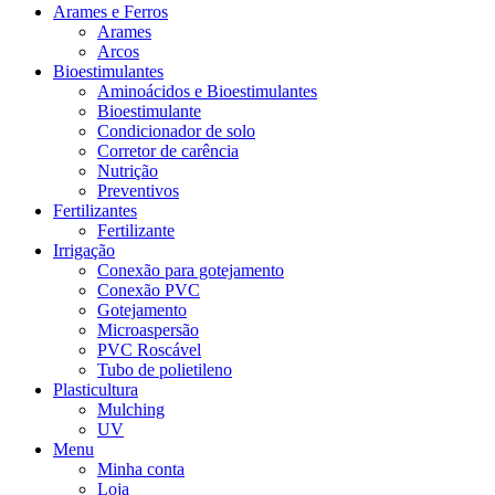
Arames e Ferros
Arames
Arcos
Bioestimulantes
Aminoácidos e Bioestimulantes
Bioestimulante
Condicionador de solo
Corretor de carência
Nutrição
Preventivos
Fertilizantes
Fertilizante
Irrigação
Conexão para gotejamento
Conexão PVC
Gotejamento
Microaspersão
PVC Roscável
Tubo de polietileno
Plasticultura
Mulching
UV
Menu
Minha conta
Loja