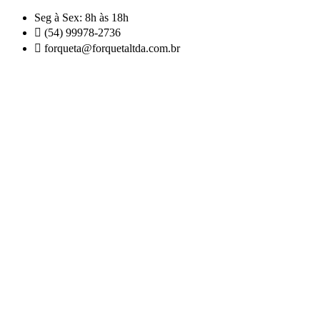
Skip
Seg à Sex: 8h às 18h
to
(54) 99978-2736
content
forqueta@forquetaltda.com.br