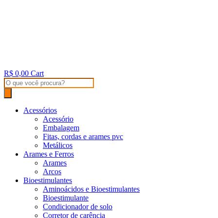
R$
0,00
Cart
Products
search
Acessórios
Acessório
Embalagem
Fitas, cordas e arames pvc
Metálicos
Arames e Ferros
Arames
Arcos
Bioestimulantes
Aminoácidos e Bioestimulantes
Bioestimulante
Condicionador de solo
Corretor de carência