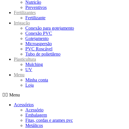
Nutrição
Preventivos
Fertilizantes
Fertilizante
Irrigação
Conexão para gotejamento
Conexão PVC
Gotejamento
Microaspersão
PVC Roscável
Tubo de polietileno
Plasticultura
Mulching
UV
Menu
Minha conta
Loja
Menu
Acessórios
Acessório
Embalagem
Fitas, cordas e arames pvc
Metálicos