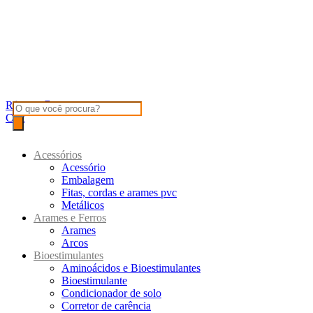
R$
0,00
Products
Cart
search
Acessórios
Acessório
Embalagem
Fitas, cordas e arames pvc
Metálicos
Arames e Ferros
Arames
Arcos
Bioestimulantes
Aminoácidos e Bioestimulantes
Bioestimulante
Condicionador de solo
Corretor de carência