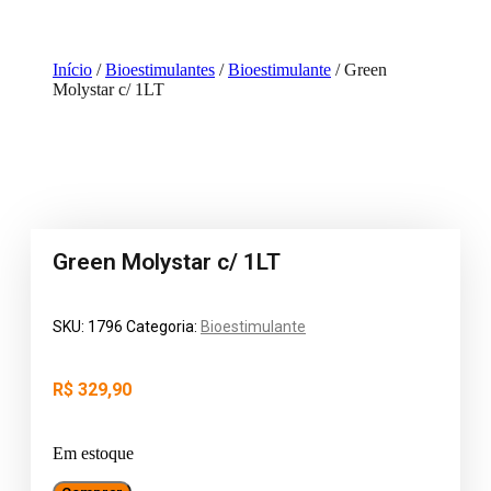
Início
/
Bioestimulantes
/
Bioestimulante
/ Green
Molystar c/ 1LT
Green Molystar c/ 1LT
SKU:
1796
Categoria:
Bioestimulante
R$
329,90
Em estoque
Green