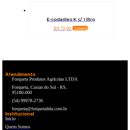
E-codaóleo K c/ 1 litro
R$
79,90
Comprar
Atendimento
Forqueta Produtos Agrícolas LTDA
Forqueta, Caxias do Sul - RS,
95180-000
(54) 99978-2736
forqueta@forquetaltda.com.br
Institucional
Inicio
Quem Somos