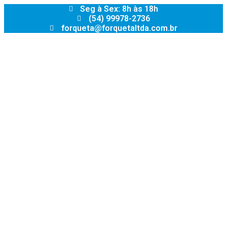
Skip
Seg à Sex: 8h às 18h
to
(54) 99978-2736
content
forqueta@forquetaltda.com.br