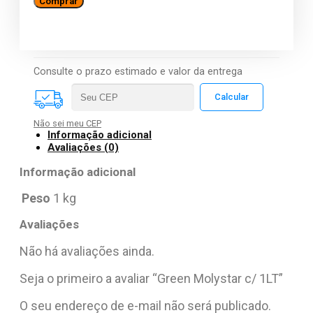
Comprar
Molystar
c/
1LT
quantidade
Consulte o prazo estimado e valor da entrega
Não sei meu CEP
Informação adicional
Avaliações (0)
Informação adicional
Peso
1 kg
Avaliações
Não há avaliações ainda.
Seja o primeiro a avaliar “Green Molystar c/ 1LT”
O seu endereço de e-mail não será publicado.