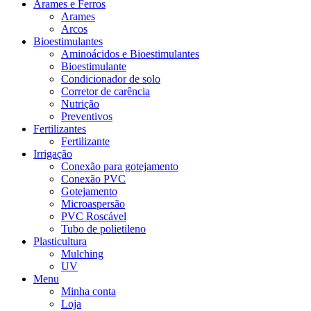
Arames e Ferros
Arames
Arcos
Bioestimulantes
Aminoácidos e Bioestimulantes
Bioestimulante
Condicionador de solo
Corretor de carência
Nutrição
Preventivos
Fertilizantes
Fertilizante
Irrigação
Conexão para gotejamento
Conexão PVC
Gotejamento
Microaspersão
PVC Roscável
Tubo de polietileno
Plasticultura
Mulching
UV
Menu
Minha conta
Loja