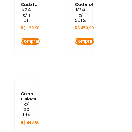
Codafol
Codafol
K24
K24
c/ 1
c/
LT
5LTS
R$
129,90
R$
459,90
Comprar
Comprar
Green
Fisiocal
c/
20
Lts
R$
849,90